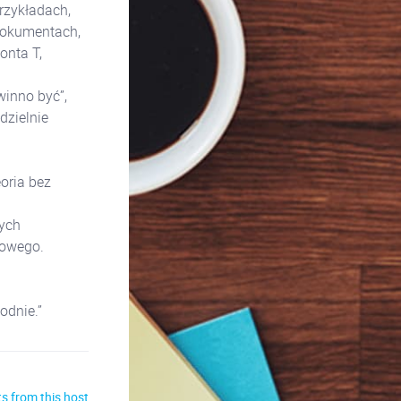
rzykładach,
dokumentach,
onta T,
winno być”,
dzielnie
eoria bez
nych
gowego.
odnie.”
s from this host