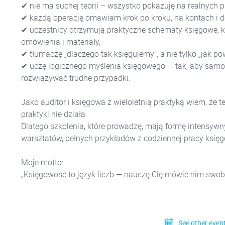
✔ nie ma suchej teorii – wszystko pokazuję na realnych p
✔ każdą operację omawiam krok po kroku, na kontach i 
✔ uczestnicy otrzymują praktyczne schematy księgowe, k
omówienia i materiały,
✔ tłumaczę „dlaczego tak księgujemy”, a nie tylko „jak po
✔ uczę logicznego myślenia księgowego — tak, aby samo
rozwiązywać trudne przypadki.
Jako auditor i księgowa z wieloletnią praktyką wiem, że t
praktyki nie działa.
Dlatego szkolenia, które prowadzę, mają formę intensyw
warsztatów, pełnych przykładów z codziennej pracy księ
Moje motto:
„Księgowość to język liczb — nauczę Cię mówić nim swob
See other event