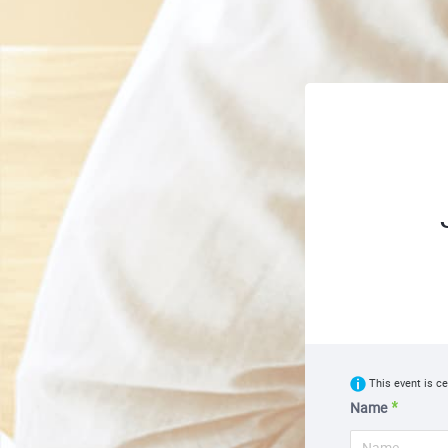
; ;
This event is ce
Name