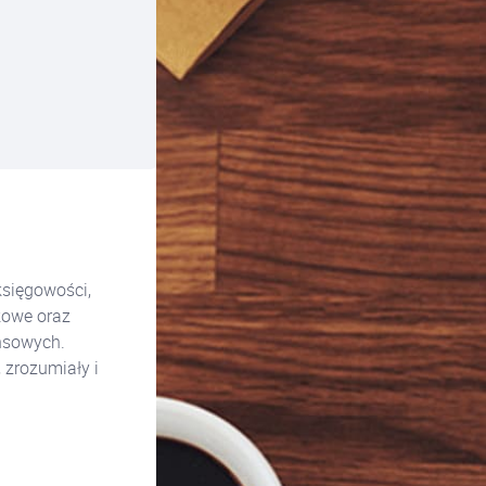
sięgowości,
kowe oraz
ansowych.
 zrozumiały i