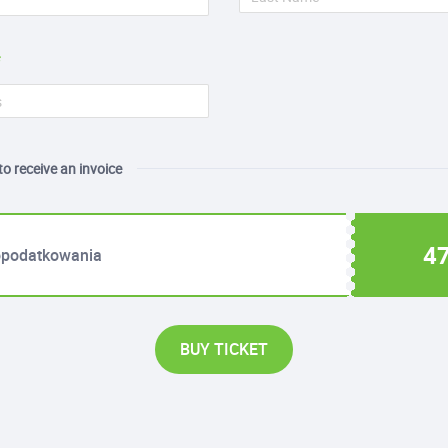
 to receive an invoice
47
opodatkowania
BUY TICKET